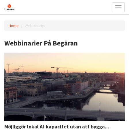
Välj
navige
Home
Webbinarier
Webbinarier På Begäran
Möjliggör lokal AI-kapacitet utan att bygga...